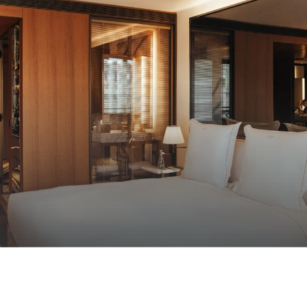
X queen room
ISCHEM DESIGN, IDEAL FÜR EINEN KOMFORTABLEN AUFENTHAL
ERSONEN
24 M²
1 KING / QUEEN
MEHR
ERFAHREN