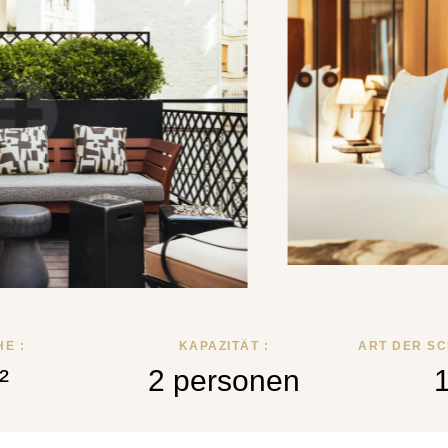
E :
KAPAZITÄT :
ART DER SC
²
2 personen