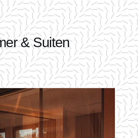
mer & Suiten
DAS HOTEL
ZIMMER & SUITEN
RESTAURANTS
FITNESS & SPA
VERANSTALTUNGEN & TAGUNGEN
ERLEBNISSE & TOURISMUS
FOTOGALERIE
FAQ
GESCHENKE