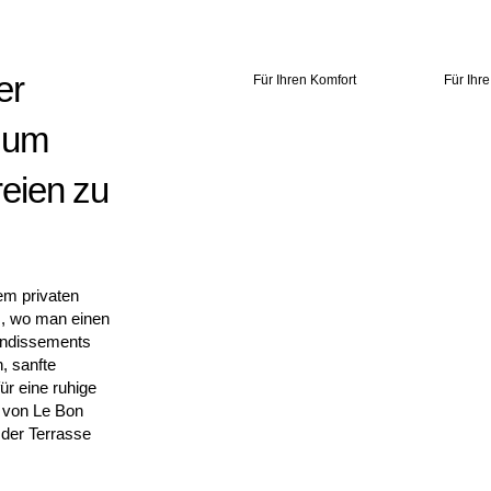
er
Für Ihren Komfort
Für Ihr
, um
eien zu
nem privaten
s, wo man einen
rondissements
, sanfte
r eine ruhige
 von Le Bon
 der Terrasse