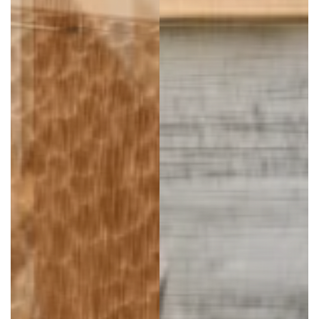
fordern Sie ein Angebot an
*
VORNAME
:
E-MAI