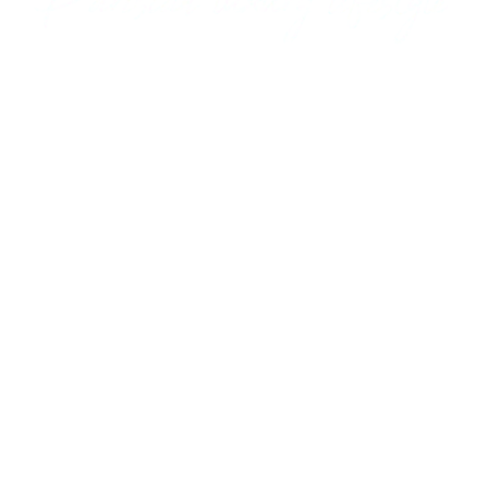
BUCHEN
55 AV. DE SAXE
75007 PARIS, FRANCE
+33 1 81 69 07 40
CONTACT@HOTELSAXPARIS.COM