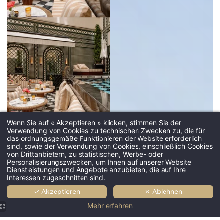
Buchen Sie Ih
Hotel SAX Paris LX
Wenn Sie auf « Akzeptieren » klicken, stimmen Sie der
Verwendung von Cookies zu technischen Zwecken zu, die für
ankunftsdatum *
das ordnungsgemäße Funktionieren der Website erforderlich
sind, sowie der Verwendung von Cookies, einschließlich Cookies
von Drittanbietern, zu statistischen, Werbe- oder
Personalisierungszwecken, um Ihnen auf unserer Website
Dienstleistungen und Angebote anzubieten, die auf Ihre
abreisedatum *
Interessen zugeschnitten sind.
✓ Akzeptieren
✗ Ablehnen
Mehr erfahren
erwachsene *