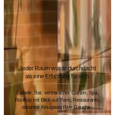
Jeder Raum wurde durchdacht
als eine Erfahrung für sich.
Galerie, Bar, vertraulicher Garten, Spa,
Rooftop mit Blick auf Paris, Restaurants,
darunter Kinugawa Rive Gauche :