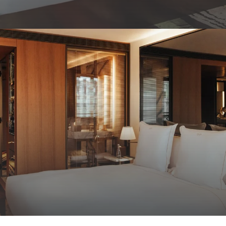
 queen room
ONTEMPORÁNEO, IDEAL PARA UNA ESTANCIA CONFORTABLE
ENTE
24 M²
1 REY / REINA
MÁS
INFORMACIÓN