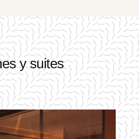
es y suites
EL HOTEL
HABITACIONES Y SUITES
RESTAURANTES
GIMNASIO Y SPA
EVENTOS Y REUNIONES
EXPERIENCIAS Y TURISMO
GALERÍA DE FOTOS
PREGUNTAS FRECUENTES
REGALOS