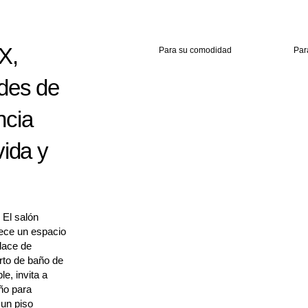
X,
Para su comodidad
Par
des de
ncia
vida y
 El salón
rece un espacio
Place de
arto de baño de
e, invita a
ño para
 un piso