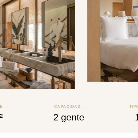
E :
CAPACIDAD :
TIP
²
2 gente