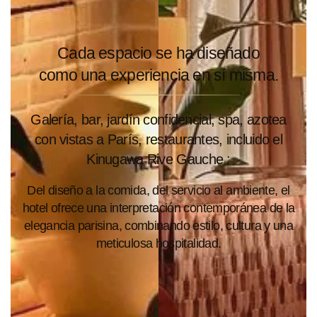
Cada espacio se ha diseñado
como una experiencia en sí misma.
Galería, bar, jardín confidencial, spa, azotea
con vistas a París, restaurantes, incluido el
Kinugawa Rive Gauche :
Del diseño a la comida, del servicio al ambiente, el
hotel ofrece una interpretación contemporánea de la
elegancia parisina, combinando estilo, cultura y una
meticulosa hospitalidad.