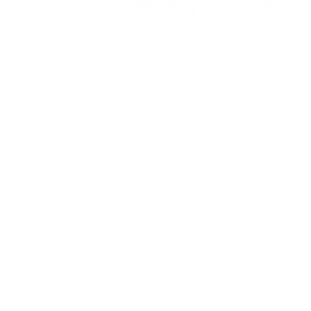
RESERVE
55 AV. DE SAXE
75007 PARIS, FRANCE
+33 1 81 69 07 40
CONTACT@HOTELSAXPARIS.COM