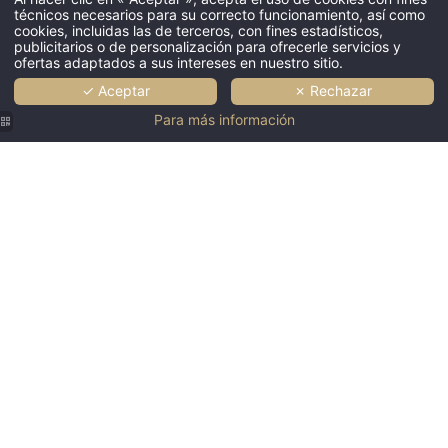
técnicos necesarios para su correcto funcionamiento, así como
cookies, incluidas las de terceros, con fines estadísticos,
publicitarios o de personalización para ofrecerle servicios y
ofertas adaptados a sus intereses en nuestro sitio.
fecha de salida *
✓ Aceptar
✗ Rechazar
Para más información
adulto
niños
dormitorios * (1)
RESERV