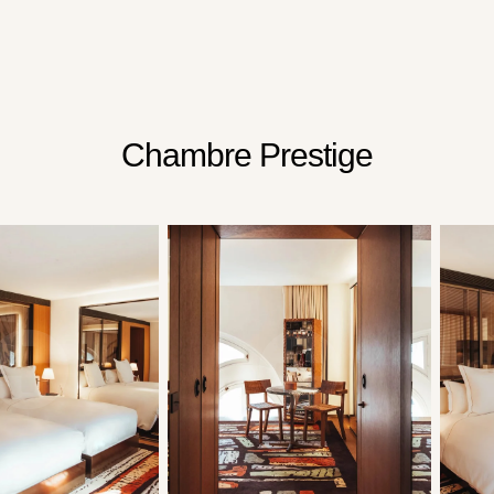
Chambre Prestige
L'HÔTEL
CHAMBRES & SUITES
RESTAURANTS
FITNESS & SPA
ÉVÉNEMENTS & RÉUNIONS
EXPÉRIENCE & TOURISME
GALERIE PHOTOS
FAQ
CADEAUX
RÉSERVER