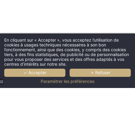
Hôtel SAX Paris LX
DATE D'ARRIVÉE *
En cliquant sur « Accepter », vous acceptez l’utilisation de
cookies à usages techniques nécessaires à son bon
fonctionnement, ainsi que des cookies, y compris des cookies
tiers, à des fins statistiques, de publicité ou de personnalisation
pour vous proposer des services et des offres adaptés à vos
DATE DE DÉPART *
centres d’intérêts sur notre site.
✓ Accepter
✗ Refuser
Paramétrer les préférences
ADULTES *
ENFANTS
CHAMBRES *