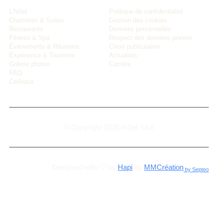
L'hôtel
Politique de confidentialité
Chambres & Suites
Gestion des cookies
Restaurants
Données personnelles
Fitness & Spa
Respect des données privées
Événements & Réunions
Choix publicitaires
Expérience & Tourisme
Actualités
Galerie photos
Carrière
FAQ
Cadeaux
© Copyright 2026 Hôtel SAX
Designed with
by
Hapi
by
MMCréation
by Septeo