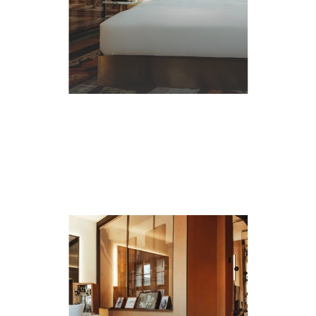
*
TRE ÉVÉNEMENT
VALIDER
EN
SAVOIR
PLUS
s concernant font l'objet d'un traitement destiné exclusivement au traitement de votre demand
, de portabilité, d'effacement de celles-ci ou une limitation du traitement. Vous pouvez vous
ut moment en nous contactant directement. Vous avez la possibilité d'introduire une réclamat
ce traitement de données à caractère personnel ne répond pas aux exigences légales en vig