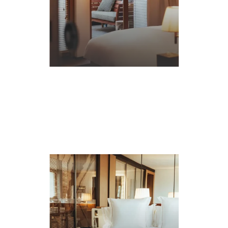
*
PRÉNOM
:
EMAIL
EN
SAVOIR
PLUS