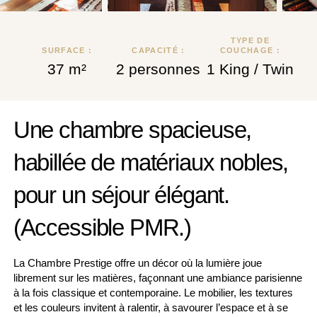
55 AV. DE SAXE
75007 PARIS, FRANCE
TYPE DE
+33 1 81 69 07 40
SURFACE :
CAPACITÉ :
COUCHAGE :
CONTACT@HOTELSAXPARIS.COM
37 m²
2 personnes
1 King / Twin
Une chambre spacieuse,
habillée de matériaux nobles,
pour un séjour élégant.
(Accessible PMR.)
La Chambre Prestige offre un décor où la lumière joue
librement sur les matières, façonnant une ambiance parisienne
à la fois classique et contemporaine. Le mobilier, les textures
et les couleurs invitent à ralentir, à savourer l’espace et à se