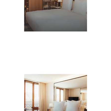
2 PERSONNES
24 M²
1 KING / QUEEN
EN
SAVOIR
PLUS
EN
SAVOIR
PLUS