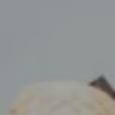
55 AV. DE SAXE
75007 PARIS, FRANCE
+33 1 81 69 07 40
CONTACT@HOTELSAXPARIS.COM