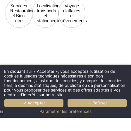
Services,
Localisation,
Voyage
Restauration
transports
d'affaires
et Bien-
et
et
être
stationnement
événements
Réservez v
Hôtel SAX Paris LX
DATE D'ARRIVÉE *
En cliquant sur « Accepter », vous acceptez l’utilisation de
cookies à usages techniques nécessaires à son bon
fonctionnement, ainsi que des cookies, y compris des cookies
Réservation, tarifs et paiements
tiers, à des fins statistiques, de publicité ou de personnalisation
pour vous proposer des services et des offres adaptés à vos
DATE DE DÉPART *
centres d’intérêts sur notre site.
✓ Accepter
✗ Refuser
Quels modes de paiement acceptez-
Paramétrer les préférences
vous ?
ADULTES *
Sur place, nous acceptons : American Express,