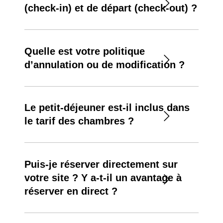
(check-in) et de départ (check-out) ?
Le check-in est possible à partir de 15h00 et le
check-out doit être effectué à 12h00.
Quelle est votre politique
d’annulation ou de modification ?
Elle dépend du type de réservation choisi. Les
conditions exactes s’affichent au moment de la
Le petit-déjeuner est-il inclus dans
réservation.
le tarif des chambres ?
Le petit-déjeuner n’est pas systématiquement
inclus dans le tarif de base. Différentes formules
Puis-je réserver directement sur
sont proposées, du petit-déjeuner buffet, à la
votre site ? Y a-t-il un avantage à
demande à la carte.
réserver en direct ?
Oui. Vous pouvez réserver via notre site officiel.