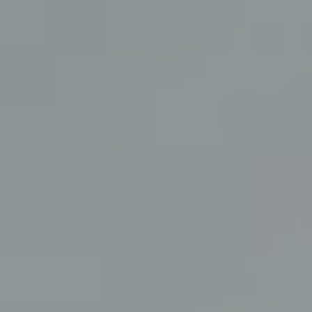
L'HÔTEL
CHAMBRES & SUITES
RESTAURANTS
FITNESS & SPA
ÉVÉNEMENTS & RÉUNIONS
EXPÉRIENCE & TOURISME
GALERIE PHOTOS
FAQ
CADEAUX
RÉSERVER