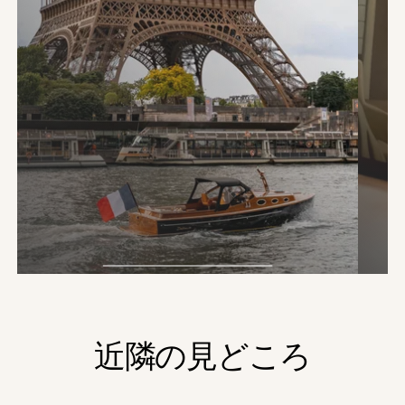
Le SAX Boat
芸
旅
近隣の見どころ