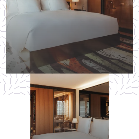
SAX queen room
現代的なデザインの明るい客室で、快適な滞在に最適です。
2 人々
24 M²
1 キング / クイーン
詳
細
に
つ
い