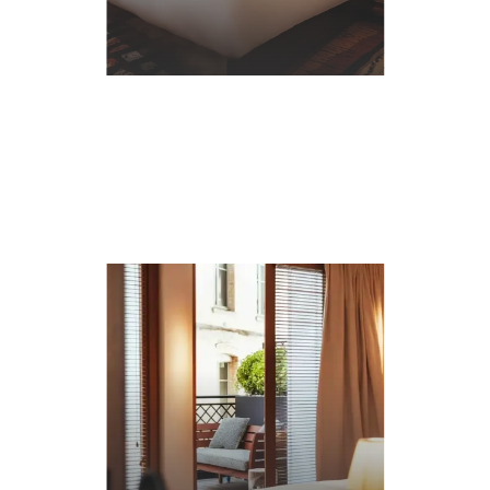
詳
細
に
つ
い
て
見積依頼