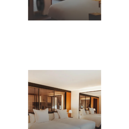
*
*
ファーストネーム
:
メール
詳
細
に
つ
い
て
*
さい