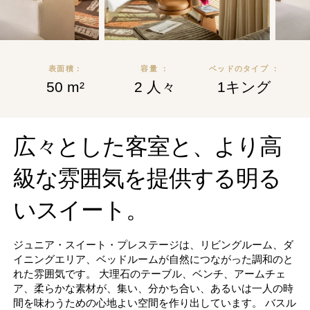
75007 PARIS, FRANCE
+33 1 81 69 07 40
CONTACT@HOTELSAXPARIS.COM
表面積：
容量 ：
ベッドのタイプ ：
50 m²
2 人々
1キング
広々とした客室と、より高
級な雰囲気を提供する明る
いスイート。
ジュニア・スイート・プレステージは、リビングルーム、ダ
イニングエリア、ベッドルームが自然につながった調和のと
れた雰囲気です。 大理石のテーブル、ベンチ、アームチェ
ア、柔らかな素材が、集い、分かち合い、あるいは一人の時
間を味わうための心地よい空間を作り出しています。 バスル