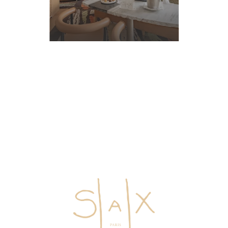
詳
細
に
つ
い
て