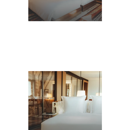
詳
細
確認する
に
つ
い
て
、お客様のご要望に対応する目的のみに利用されます。データの保存期間は3年間です。
権利があります。お客様は、ご自身のデータ処理に異議を申し立てる権利を有しており、
この個人データの処理が現行の法的要件を満たしていないとお考えの場合は、監督当局に苦