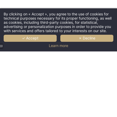
到着日 *
By clicking on « Accept », you agree to the use of cookies for
technical purposes necessary for its proper functioning, as well
as cookies, including third-party cookies, for statistical,
advertising or personalization purposes in order to provide you
出発日 *
with services and offers tailored to your interests on our site.
✓ Accept
✗ Decline
Learn more
大人
子供
ベッドルーム * (1)