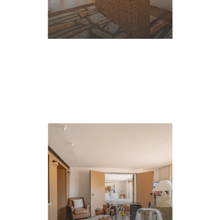
詳
細
に
つ
い
て