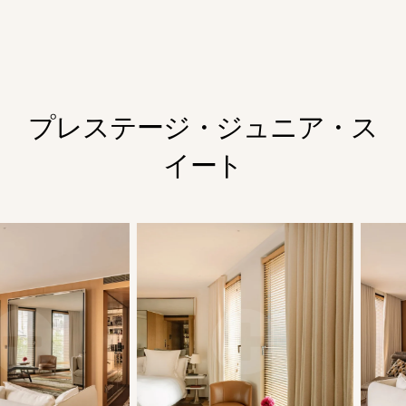
プレステージ・ジュニア・ス
イート
ホテル
客室＆スイート
レストラン
フィットネス＆スパ
イベント＆会議
体験＆観光
フォトギャラリー
よくある質問
ギフト
書籍
55 AV. DE SAXE