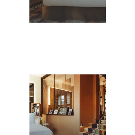
詳
細
に
つ
い
て