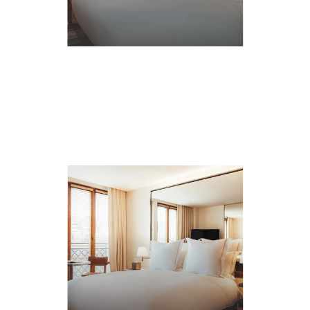
て
詳
細
に
つ
い
て