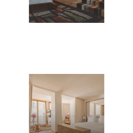
詳
細
に
つ
い
て