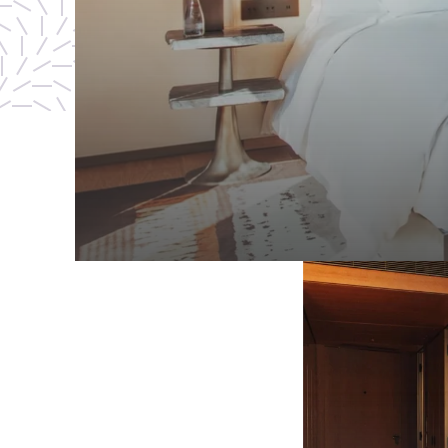
SAX queen r
現代的なデザインの明るい客室で、快適な滞
2 人々
24 M²
1 キング / 
詳
細