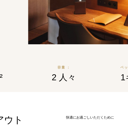
容量 ：
ベッ
²
2 人々
アウト
快適にお過ごしいただくために